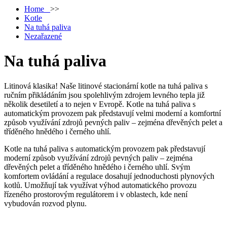
Home
>>
Kotle
Na tuhá paliva
Nezařazené
Na tuhá paliva
Litinová klasika! Naše litinové stacionární kotle na tuhá paliva s
ručním přikládáním jsou spolehlivým zdrojem levného tepla již
několik desetiletí a to nejen v Evropě. Kotle na tuhá paliva s
automatickým provozem pak představují velmi moderní a komfortní
způsob využívání zdrojů pevných paliv – zejména dřevěných pelet a
tříděného hnědého i černého uhlí.
Kotle na tuhá paliva s automatickým provozem pak představují
moderní způsob využívání zdrojů pevných paliv – zejména
dřevěných pelet a tříděného hnědého i černého uhlí. Svým
komfortem ovládání a regulace dosahují jednoduchosti plynových
kotlů. Umožňují tak využívat výhod automatického provozu
řízeného prostorovým regulátorem i v oblastech, kde není
vybudován rozvod plynu.