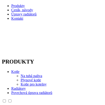
Produkty
Ceník, návody
Úpravy radiátorů
Kontakt
PRODUKTY
Kotle
Na tuhá paliva
Plynové kotle
Kotle pro kotelny
Radiátory
Povrchová úprava radiátorů